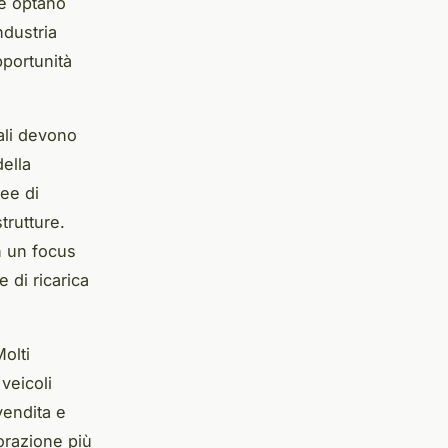
he optano
industria
pportunità
nali devono
ella
nee di
trutture.
n un focus
e di ricarica
olti
veicoli
vendita e
orazione più