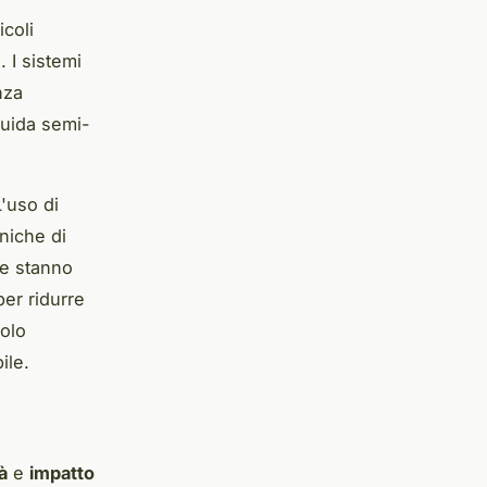
coli
 I sistemi
nza
 guida semi-
L'uso di
cniche di
he stanno
er ridurre
solo
ile.
à
e
impatto