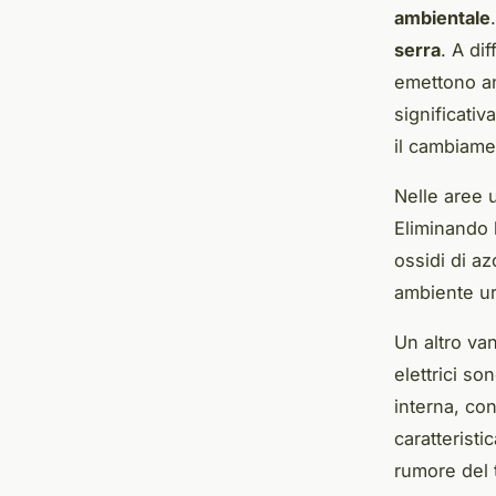
ambientale
serra
. A di
emettono an
significati
il cambiame
Nelle aree u
Eliminando l
ossidi di a
ambiente ur
Un altro va
elettrici so
interna, co
caratterist
rumore del t