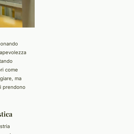
zionando
nsapevolezza
ntando
pri come
ggiare, ma
li prendono
stica
stria