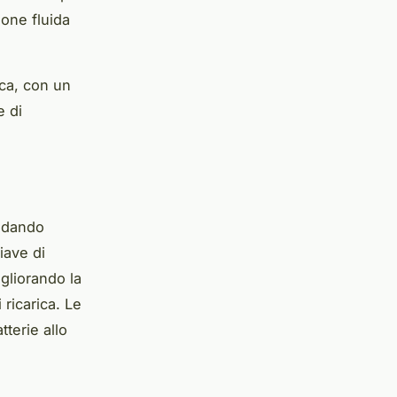
ione fluida
tica, con un
e di
uidando
iave di
gliorando la
 ricarica. Le
tterie allo