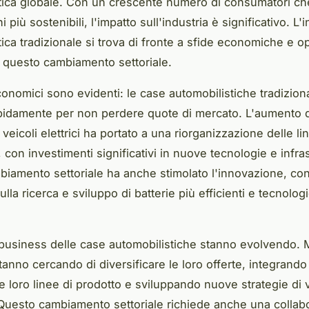
tica globale. Con un crescente numero di consumatori c
i più sostenibili, l'impatto sull'industria è significativo. L'
ica tradizionale si trova di fronte a sfide economiche e o
a questo cambiamento settoriale.
economici sono evidenti: le case automobilistiche tradizio
apidamente per non perdere quote di mercato. L'aumento d
eicoli elettrici ha portato a una riorganizzazione delle li
con investimenti significativi in nuove tecnologie e infras
iamento settoriale ha anche stimolato l'innovazione, co
lla ricerca e sviluppo di batterie più efficienti e tecnologi
i business delle case automobilistiche stanno evolvendo. M
tanno cercando di diversificare le loro offerte, integrando 
lle loro linee di prodotto e sviluppando nuove strategie di 
Questo cambiamento settoriale richiede anche una collab