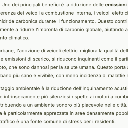
. Uno dei principali benefici è la riduzione delle
emissioni 
fferenza dei veicoli a combustione interna, i veicoli elettric
idride carbonica durante il funzionamento. Questo contr
vamente a ridurre l'impronta di carbonio globale, aiutando 
nto climatico.
rbane, l'adozione di veicoli elettrici migliora la qualità dell
e emissioni di scarico, si riducono inquinanti come il parti
zoto, che sono dannosi per la salute umana. Questo porta 
bano più sano e vivibile, con meno incidenza di malattie r
ntaggio ambientale è la riduzione dell'inquinamento acusti
no intrinsecamente più silenziosi rispetto ai motori a com
ntribuendo a un ambiente sonoro più piacevole nelle città
ica è particolarmente apprezzata in aree densamente popol
raffico è una fonte comune di stress per i residenti.