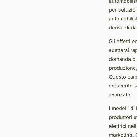
automobilis
per soluzion
automobilist
derivanti d
Gli effetti 
adattarsi r
domanda di v
produzione, 
Questo camb
crescente su
avanzate.
I modelli d
produttori s
elettrici ne
marketing. 