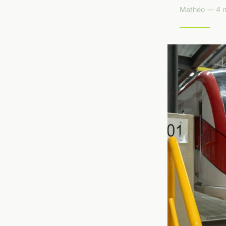
Mathéo — 4 n