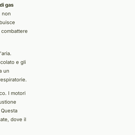
di gas
i non
ibuisce
a combattere
'aria.
colato e gli
a un
espiratorie.
co. I motori
bustione
. Questa
ate, dove il