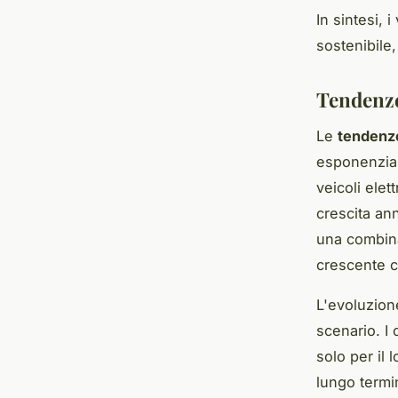
In sintesi, 
sostenibile,
Tendenze 
Le
tendenz
esponenziale
veicoli elet
crescita an
una combina
crescente c
L'evoluzion
scenario. I 
solo per il
lungo termi