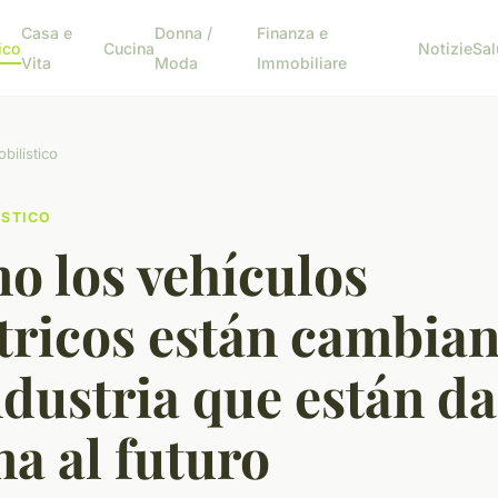
Casa e
Donna /
Finanza e
ico
Cucina
Notizie
Sal
Vita
Moda
Immobiliare
bilistico
ISTICO
o los vehículos
tricos están cambia
ndustria que están d
a al futuro