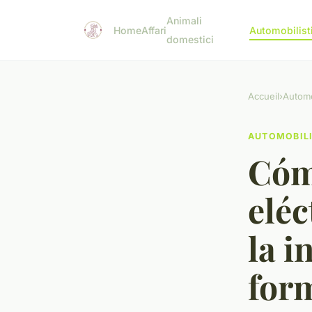
Animali
Home
Affari
Automobilist
domestici
Accueil
›
Automo
AUTOMOBIL
Cóm
eléc
la i
form