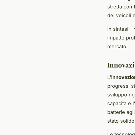
stretta con 
dei veicoli e
In sintesi, 
impatto pro
mercato.
Innovazio
L'
innovazio
progressi si
sviluppo rig
capacità e l
batterie agl
stato solid
Le tecnolog