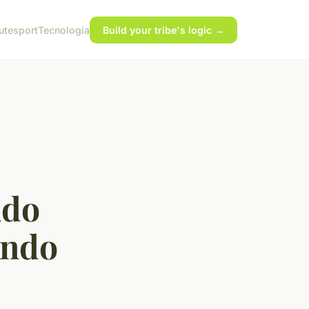
ute
sport
Tecnologia
Build your tribe's logic →
ndo
ando