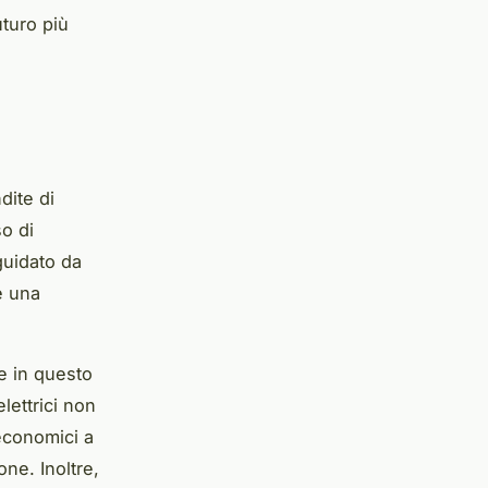
uturo più
dite di
so di
guidato da
e una
e in questo
lettrici non
 economici a
ne. Inoltre,