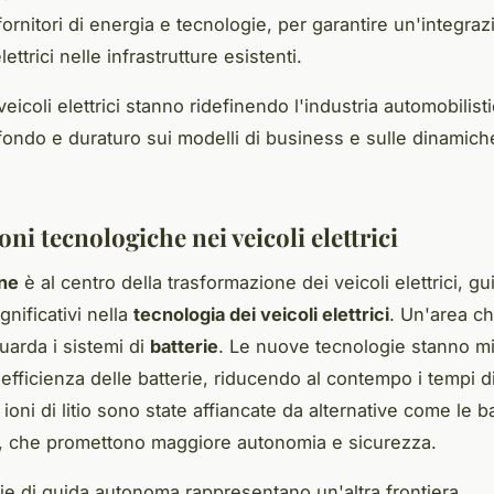
fornitori di energia e tecnologie, per garantire un'integraz
lettrici nelle infrastrutture esistenti.
i veicoli elettrici stanno ridefinendo l'industria automobilis
fondo e duraturo sui modelli di business e sulle dinamich
ni tecnologiche nei veicoli elettrici
ne
è al centro della trasformazione dei veicoli elettrici, g
gnificativi nella
tecnologia dei veicoli elettrici
. Un'area ch
uarda i sistemi di
batterie
. Le nuove tecnologie stanno mi
'efficienza delle batterie, riducendo al contempo i tempi di
i ioni di litio sono state affiancate da alternative come le ba
o, che promettono maggiore autonomia e sicurezza.
ie di guida autonoma rappresentano un'altra frontiera