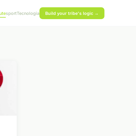
ute
sport
Tecnologia
Build your tribe's logic →