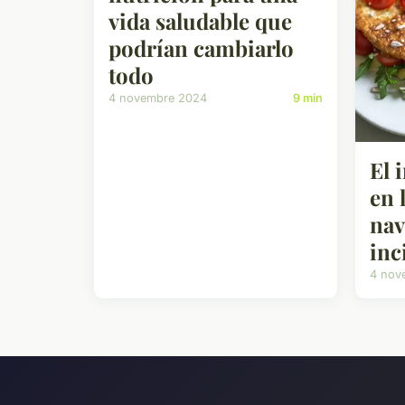
vida saludable que
podrían cambiarlo
todo
4 novembre 2024
9 min
El 
en 
nav
inc
4 nov