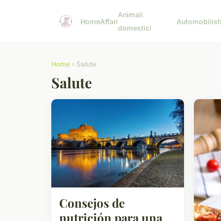
Animali
Home
Affari
Automobilist
domestici
Home
› Salute
Salute
Consejos de
nutrición para una