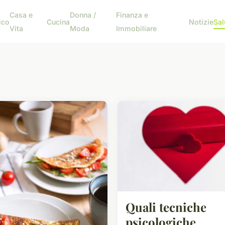
Casa e
Donna /
Finanza e
ico
Cucina
Notizie
Sal
Vita
Moda
Immobiliare
Quali tecniche
psicologiche